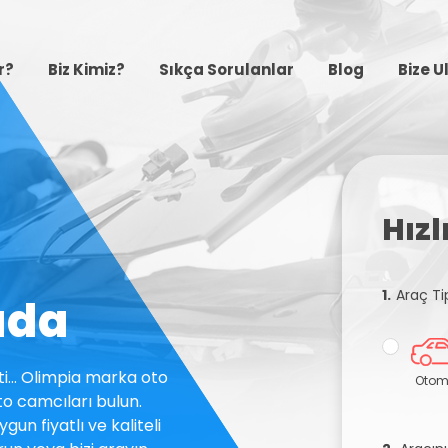
r?
Biz Kimiz?
Sıkça Sorulanlar
Blog
Bize U
Hız
1.
Araç Ti
ada
i... Olimpia marka oto
Otom
to camcıları bulun.
gun fiyatlı ve kaliteli