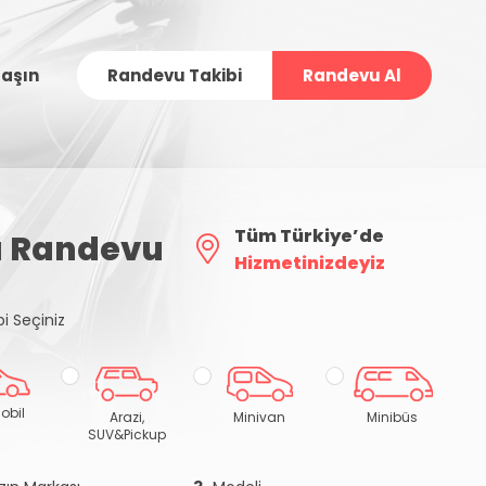
laşın
Randevu Takibi
Randevu Al
Tüm Türkiye’de
lı Randevu
Hizmetinizdeyiz
pi Seçiniz
obil
Arazi,
Minivan
Minibüs
SUV&Pickup