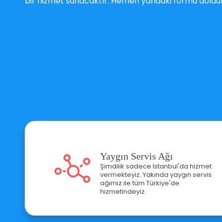
bir hizmet sunacaktır. Hemen yandaki formu dolduru
Yaygın Servis Ağı
Şimdilik sadece İstanbul'da hizmet
vermekteyiz. Yakında yaygın servis
ağımız ile tüm Türkiye'de
hizmetindeyiz.