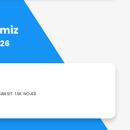
imiz
226
AN.SİT. 1.SK. NO:49