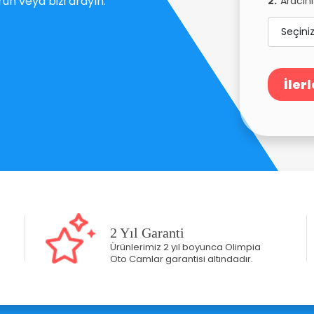
n veya bizi arayın.
2.
Aracını
İlerl
2 Yıl Garanti
Ürünlerimiz 2 yıl boyunca Olimpia
Oto Camlar garantisi altındadır.