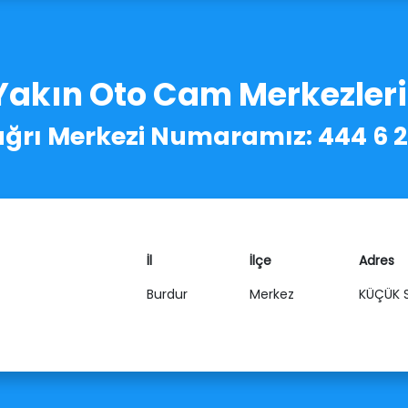
Yakın Oto Cam Merkezler
ğrı Merkezi Numaramız: 444 6 
İl
İlçe
Adres
Burdur
Merkez
KÜÇÜK S