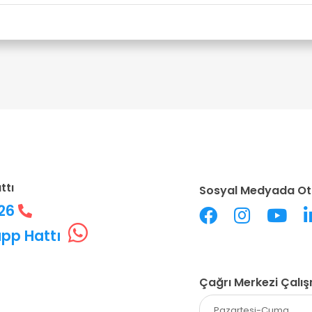
ttı
Sosyal Medyada Ot
226
pp Hattı
Çağrı Merkezi Çalı
Pazartesi-Cuma