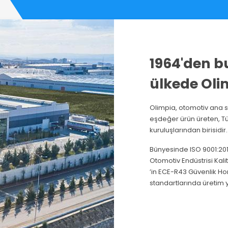
1964'den b
ülkede Olim
Olimpia, otomotiv ana s
eşdeğer ürün üreten, Tü
kuruluşlarından birisidir.
Bünyesinde ISO 9001:2015
Otomotiv Endüstrisi Kali
’in ECE-R43 Güvenlik Ho
standartlarında üretim y