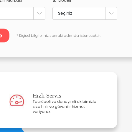
zın Markası
3.
Modeli
e
* Kişisel bilgileriniz sonraki adımda istenecektir.
Hızlı Servis
Tecrübeli ve deneyimli ekibimizle
size hızlı ve güvenilir hizmet
veriyoruz.