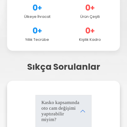
0
0
+
+
Ülkeye İhracat
Ürün Çeşiti
0
0
+
+
Yıllık Tecrübe
Kişilik Kadro
Sıkça Sorulanlar
Kasko kapsamında
oto cam değişimi
yaptırabilir
miyim?