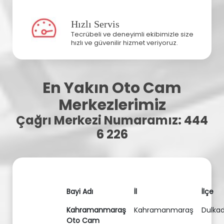
Hızlı Servis
Tecrübeli ve deneyimli ekibimizle size
hızlı ve güvenilir hizmet veriyoruz.
En Yakın Oto Cam
Merkezlerimiz
Çağrı Merkezi Numaramız: 444
6 226
Bayi Adı
İl
İlçe
Kahramanmaraş
Kahramanmaraş
Dulkad
Oto Cam