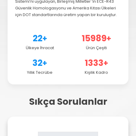
Sistemi’ni uygulayan, Birleşmiş Milletler ’in ECE-R43
Güvenlik Homologasyonu ve Amerika Kıtası Ülkeleri
için DOT standartlarında üretim yapan bir kuruluştur.
30
22009
+
+
Ülkeye İhracat
Ürün Çeşiti
45
1835
+
+
Yıllık Tecrübe
Kişilik Kadro
Sıkça Sorulanlar