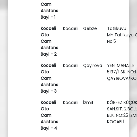
Cam
Asistans
Bayi - 1
Kocaeli
Kocaeli
Gebze
Tatlıkuyu
Oto
Mh.Tatlıkuyu 
Cam
No:5
Asistans
Bayi - 2
Kocaeli
Kocaeli
Çayırova
YENİ MAHALLE
Oto
5137/1 SK. NO:1
Cam
ÇAYIROVA/KO
Asistans
Bayi - 3
Kocaeli
Kocaeli
İzmit
KÖRFEZ KÜÇÜ
Oto
SAN.SİT. 2.BÖ
Cam
BLK. NO:25 İZM
Asistans
KOCAELİ
Bayi - 4