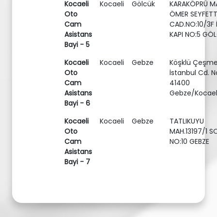
Kocaeli
Kocaeli
Gölcük
KARAKÖPRÜ M
Oto
ÖMER SEYFETT
Cam
CAD.NO:10/3F 
Asistans
KAPI NO:5 GÖ
Bayi - 5
Kocaeli
Kocaeli
Gebze
Köşklü Çeşme
Oto
İstanbul Cd. N
Cam
41400
Asistans
Gebze/Kocael
Bayi - 6
Kocaeli
Kocaeli
Gebze
TATLIKUYU
Oto
MAH.13197/1 S
Cam
NO:10 GEBZE
Asistans
Bayi - 7