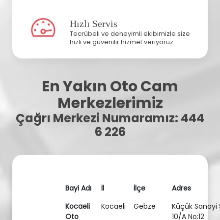
Hızlı Servis
Tecrübeli ve deneyimli ekibimizle size
hızlı ve güvenilir hizmet veriyoruz.
En Yakın Oto Cam
Merkezlerimiz
Çağrı Merkezi Numaramız: 444
6 226
Bayi Adı
İl
İlçe
Adres
Kocaeli
Kocaeli
Gebze
Küçük Sanayi S
Oto
10/A No:12