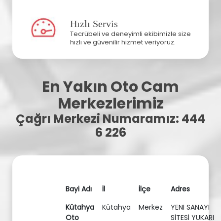
Hızlı Servis
Tecrübeli ve deneyimli ekibimizle size
hızlı ve güvenilir hizmet veriyoruz.
En Yakın Oto Cam
Merkezlerimiz
Çağrı Merkezi Numaramız: 444
6 226
Bayi Adı
İl
İlçe
Adres
Kütahya
Kütahya
Merkez
YENİ SANAYİ
Oto
SİTESİ YUKARI