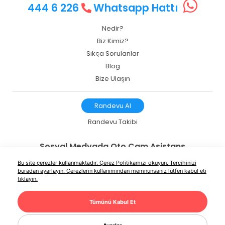
444 6 226
Whatsapp Hattı
Nedir?
Biz Kimiz?
Sıkça Sorulanlar
Blog
Bize Ulaşın
Randevu Al
Randevu Takibi
Sosyal Medyada Oto Cam Asistans
Bu site çerezler kullanmaktadır.
Çerez Politikamızı
okuyun. Tercihinizi
buradan ayarlayın. Çerezlerin kullanımından memnunsanız lütfen kabul eti
tıklayın.
Çağrı Merkezi Çalışma Saatlerimiz
Tümünü Kabul Et
Pazartesi-Cuma
08:00 – 18:00