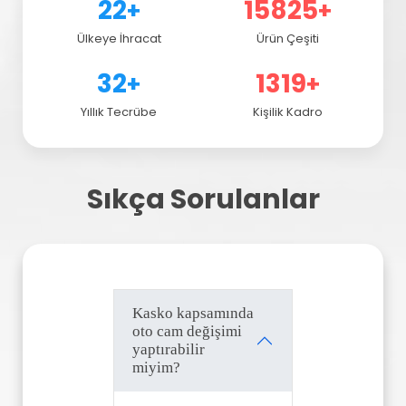
28
20358
+
+
Ülkeye İhracat
Ürün Çeşiti
41
1697
+
+
Yıllık Tecrübe
Kişilik Kadro
Sıkça Sorulanlar
Kasko kapsamında
oto cam değişimi
yaptırabilir
miyim?