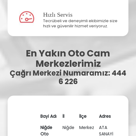
Hızlı Servis
Tecrübeli ve deneyimli ekibimizle size
hızlı ve güvenilir hizmet veriyoruz.
En Yakın Oto Cam
Merkezlerimiz
Çağrı Merkezi Numaramız: 444
6 226
Bayi Adı
İl
İlçe
Adres
Niğde
Niğde
Merkez
ATA
Oto
SANAYİ