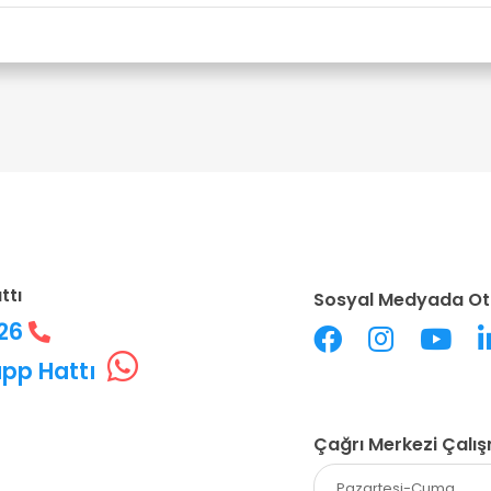
ttı
Sosyal Medyada Ot
226
pp Hattı
Çağrı Merkezi Çalı
Pazartesi-Cuma