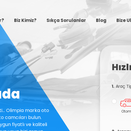
r?
Biz Kimiz?
Sıkça Sorulanlar
Blog
Bize U
Hız
1.
Araç Ti
ada
i... Olimpia marka oto
Otom
to camcıları bulun.
gun fiyatlı ve kaliteli