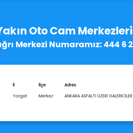
Yakın Oto Cam Merkezler
ğrı Merkezi Numaramız: 444 6 
İl
İlçe
Adres
Yozgat
Merkez
ANKARA ASFALTI ÜZERİ GALERİCİL