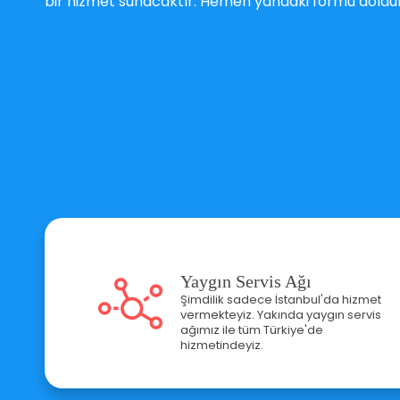
bir hizmet sunacaktır. Hemen yandaki formu dolduru
Yaygın Servis Ağı
Şimdilik sadece İstanbul'da hizmet
vermekteyiz. Yakında yaygın servis
ağımız ile tüm Türkiye'de
hizmetindeyiz.