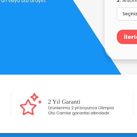
n veya bizi arayın.
2.
Aracını
İlerl
2 Yıl Garanti
Ürünlerimiz 2 yıl boyunca Olimpia
Oto Camlar garantisi altındadır.