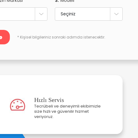
zın Markası
3.
Modeli
e
* Kişisel bilgileriniz sonraki adımda istenecektir.
Hızlı Servis
Tecrübeli ve deneyimli ekibimizle
size hızlı ve güvenilir hizmet
veriyoruz.