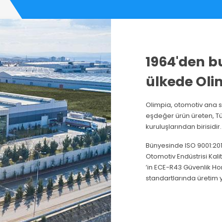
1964'den b
ülkede Olim
Olimpia, otomotiv ana s
eşdeğer ürün üreten, Tü
kuruluşlarından birisidir.
Bünyesinde ISO 9001:2015
Otomotiv Endüstrisi Kali
’in ECE-R43 Güvenlik Ho
standartlarında üretim y