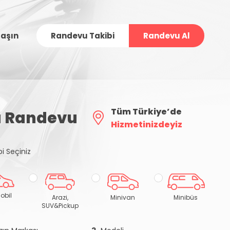
laşın
Randevu Takibi
Randevu Al
Tüm Türkiye’de
lı Randevu
Hizmetinizdeyiz
pi Seçiniz
obil
Arazi,
Minivan
Minibüs
SUV&Pickup