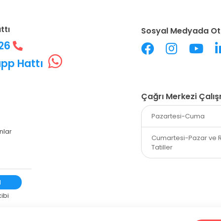
ttı
Sosyal Medyada Ot
226
pp Hattı
Çağrı Merkezi Çalı
Pazartesi-Cuma
nlar
Cumartesi-Pazar ve 
Tatiller
l
ibi