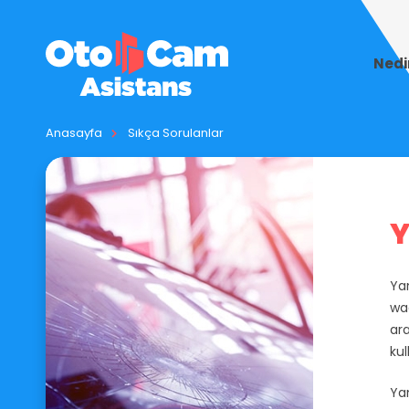
Nedi
Anasayfa
Sıkça Sorulanlar
Y
Yan
wa
ar
kull
Yan