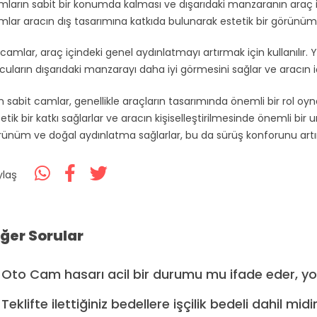
ların sabit bir konumda kalması ve dışarıdaki manzaranın araç iç
lar aracın dış tasarımına katkıda bulunarak estetik bir görünüm 
camlar, araç içindeki genel aydınlatmayı artırmak için kullanılır.
cuların dışarıdaki manzarayı daha iyi görmesini sağlar ve aracın i
 sabit camlar, genellikle araçların tasarımında önemli bir rol oyn
etik bir katkı sağlarlar ve aracın kişiselleştirilmesinde önemli bir
rünüm ve doğal aydınlatma sağlarlar, bu da sürüş konforunu artır
ylaş
iğer Sorular
Oto Cam hasarı acil bir durumu mu ifade eder, yoks
Teklifte ilettiğiniz bedellere işçilik bedeli dahil midi