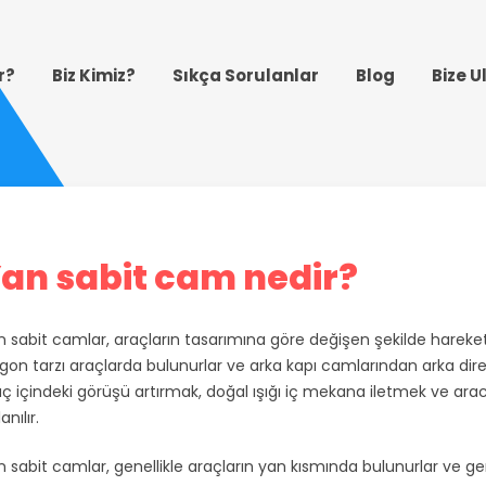
r?
Biz Kimiz?
Sıkça Sorulanlar
Blog
Bize U
an sabit cam nedir?
 sabit camlar, araçların tasarımına göre değişen şekilde hareket
gon tarzı araçlarda bulunurlar ve arka kapı camlarından arka dir
aç içindeki görüşü artırmak, doğal ışığı iç mekana iletmek ve ar
anılır.
 sabit camlar, genellikle araçların yan kısmında bulunurlar ve geniş