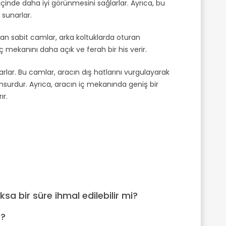
inde daha iyi görünmesini sağlarlar. Ayrıca, bu
sunarlar.
 Yan sabit camlar, arka koltuklarda oturan
ç mekanını daha açık ve ferah bir his verir.
arlar. Bu camlar, aracın dış hatlarını vurgulayarak
 unsurdur. Ayrıca, aracın iç mekanında geniş bir
ır.
a bir süre ihmal edilebilir mi?
r?