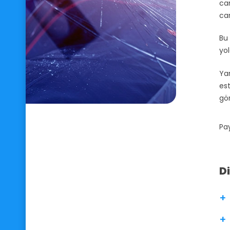
cam
cam
Bu 
yol
Yan
est
gö
Pa
D