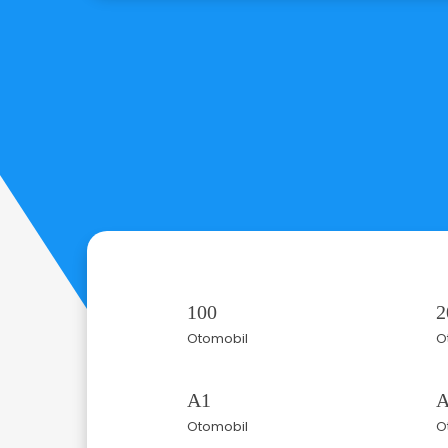
100
2
Otomobil
O
A1
A
Otomobil
O