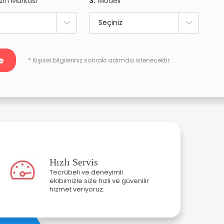
zın Markası
3.
Modeli
e
* Kişisel bilgileriniz sonraki adımda istenecektir.
Hızlı Servis
Tecrübeli ve deneyimli
ekibimizle size hızlı ve güvenilir
hizmet veriyoruz.