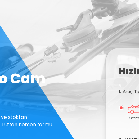
Hız
to Cam
1.
Araç Ti
t ve stoktan
Otom
im. Lütfen hemen formu