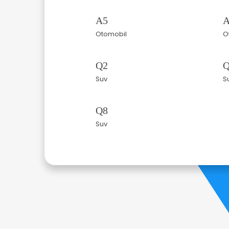
A5
A
Otomobil
O
Q2
Q
Suv
S
Q8
Suv