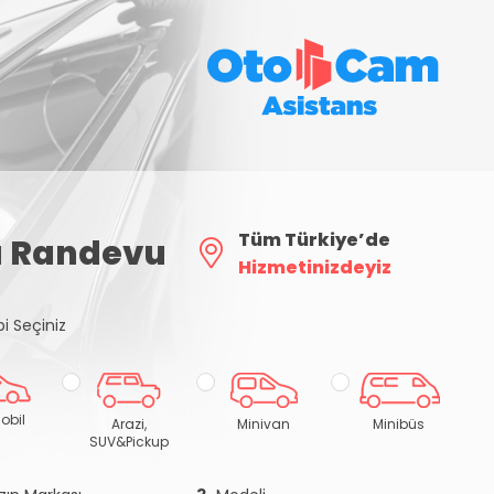
Tüm Türkiye’de
lı Randevu
Hizmetinizdeyiz
pi Seçiniz
obil
Arazi,
Minivan
Minibüs
SUV&Pickup