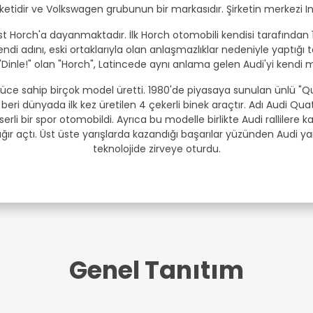
ketidir ve Volkswagen grubunun bir markasıdır. Şirketin merkezi 
t Horch'a dayanmaktadır. İlk Horch otomobili kendisi tarafından 19
kendi adını, eski ortaklarıyla olan anlaşmazlıklar nedeniyle yaptı
Dinle!" olan "Horch", Latincede aynı anlama gelen Audi'yi kendi 
güce sahip birçok model üretti. 1980'de piyasaya sunulan ünlü "Quat
beri dünyada ilk kez üretilen 4 çekerli binek araçtır. Adı Audi Qu
serli bir spor otomobildi. Ayrıca bu modelle birlikte Audi rallilere k
çığır açtı. Üst üste yarışlarda kazandığı başarılar yüzünden Audi yar
teknolojide zirveye oturdu.
Genel Tanıtım