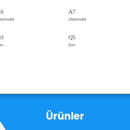
6
A7
tomobil
Otomobil
3
Q5
uv
Suv
Ürünler