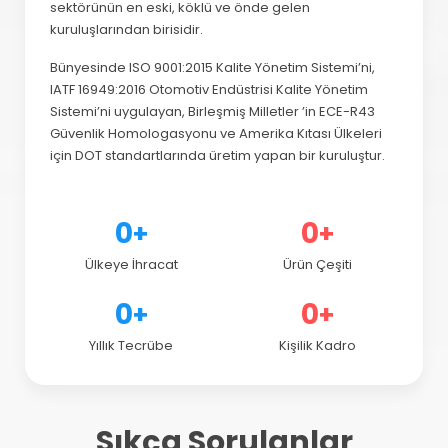
sektörünün en eski, köklü ve önde gelen
kuruluşlarından birisidir.
Bünyesinde ISO 9001:2015 Kalite Yönetim Sistemi’ni,
IATF 16949:2016 Otomotiv Endüstrisi Kalite Yönetim
Sistemi’ni uygulayan, Birleşmiş Milletler ’in ECE-R43
Güvenlik Homologasyonu ve Amerika Kıtası Ülkeleri
için DOT standartlarında üretim yapan bir kuruluştur.
0
0
+
+
Ülkeye İhracat
Ürün Çeşiti
0
0
+
+
Yıllık Tecrübe
Kişilik Kadro
Sıkça Sorulanlar