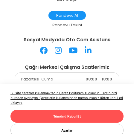
Randevu Al
Randevu Takibi
Sosyal Medyada Oto Cam Asistans
Çağrı Merkezi Çalışma Saatlerimiz
Pazartesi-Cuma
08:00 – 18:00
Cumartesi-Pazar ve Resmi
Bu site çerezler kullanmaktadır.
Çerez Politikamızı
okuyun. Tercihinizi
Kapalı
Tatiller
buradan ayarlayın. Çerezlerin kullanımından memnunsanız lütfen kabul eti
tıklayın.
Tümünü Kabul Et
Copyright © Olimpia Oto Cam A.Ş. Her hakkı saklıdır.
Ayarlar
Web Tasarım
MediaClick