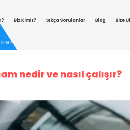
r?
Biz Kimiz?
Sıkça Sorulanlar
Blog
Bize U
alışır?
cam nedir ve nasıl çalışır?