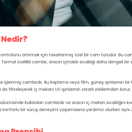
 Nedir?
k kontrolünü artırmak için tasarlanmış özel bir cam türüdür. Bu ca
r. Termal özellikli camlar, aracın içindeki sıcaklığı daha dengeli bi
e işlenmiş camlardır. Bu kaplama veya film, güneş ışınlarının bir k
da filtreleyerek iç mekanı UV ışınlarının zararlı etkilerinden korur.
düstrisinde kullanılan camlardır ve aracın iç mekan sıcaklığını kont
daha konforlu bir sürüş deneyimi yaşamasına yardımcı olurken ayn
ma Prensibi