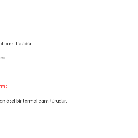
mal cam türüdür.
nır.
am:
ıtan özel bir termal cam türüdür.