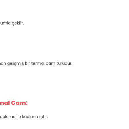
umla çekilir.
nan gelişmiş bir termal cam türüdür.
rmal Cam:
 kaplama ile kaplanmıştır.