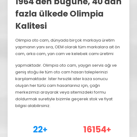
1964'den bugüne, 40'dan
fazla ülkede Olimpia
Kalitesi
Olimpia oto cam, dünyada birçok markaya üretim
yapmanın yanı sıra, OEM olarak tüm markalara ait ön
cam, arka cam, yan cam ve kelebek camı üretimi
yapmaktadır. Olimpia oto cam, yaygın servis ağı ve
geniş stoğu ile tüm oto cam hasarı taleplerinizi
karşılamaktadır. İster hırsızlık ister kaza sonucu
oluşan her türlü cam hasarlarınız için, çağrı
merkezimizi arayarak veya sitemizdeki formu
doldurmak suretiyle bizimle geçerek stok ve fiyat
bilgisi alabilirsiniz.
29
21440
+
+