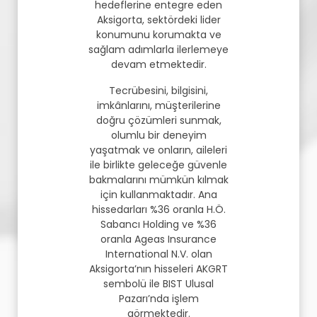
hedeflerine entegre eden
Aksigorta, sektördeki lider
konumunu korumakta ve
sağlam adımlarla ilerlemeye
devam etmektedir.
Tecrübesini, bilgisini,
imkânlarını, müşterilerine
doğru çözümleri sunmak,
olumlu bir deneyim
yaşatmak ve onların, aileleri
ile birlikte geleceğe güvenle
bakmalarını mümkün kılmak
için kullanmaktadır. Ana
hissedarları %36 oranla H.Ö.
Sabancı Holding ve %36
oranla Ageas Insurance
International N.V. olan
Aksigorta’nın hisseleri AKGRT
sembolü ile BIST Ulusal
Pazarı’nda işlem
görmektedir.